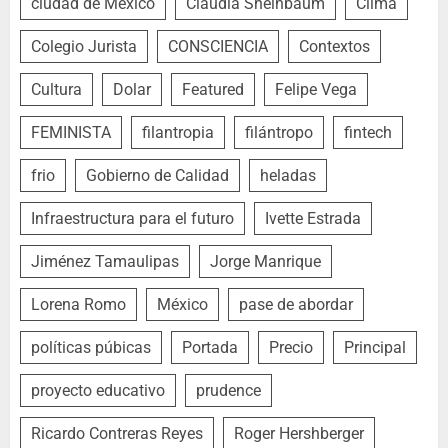
ciudad de México
Claudia Sheinbaum
Clima
Colegio Jurista
CONSCIENCIA
Contextos
Cultura
Dolar
Featured
Felipe Vega
FEMINISTA
filantropia
filántropo
fintech
frio
Gobierno de Calidad
heladas
Infraestructura para el futuro
Ivette Estrada
Jiménez Tamaulipas
Jorge Manrique
Lorena Romo
México
pase de abordar
políticas púbicas
Portada
Precio
Principal
proyecto educativo
prudence
Ricardo Contreras Reyes
Roger Hershberger