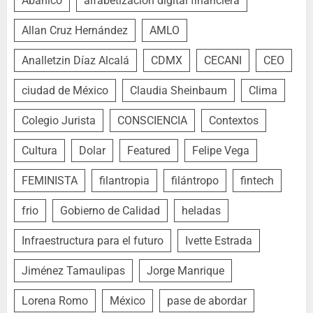
Abanico
alfabetización digital financiera
Allan Cruz Hernández
AMLO
Analletzin Díaz Alcalá
CDMX
CECANI
CEO
ciudad de México
Claudia Sheinbaum
Clima
Colegio Jurista
CONSCIENCIA
Contextos
Cultura
Dolar
Featured
Felipe Vega
FEMINISTA
filantropia
filántropo
fintech
frio
Gobierno de Calidad
heladas
Infraestructura para el futuro
Ivette Estrada
Jiménez Tamaulipas
Jorge Manrique
Lorena Romo
México
pase de abordar