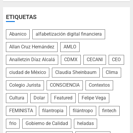
ETIQUETAS
Abanico
alfabetización digital financiera
Allan Cruz Hernández
AMLO
Analletzin Díaz Alcalá
CDMX
CECANI
CEO
ciudad de México
Claudia Sheinbaum
Clima
Colegio Jurista
CONSCIENCIA
Contextos
Cultura
Dolar
Featured
Felipe Vega
FEMINISTA
filantropia
filántropo
fintech
frio
Gobierno de Calidad
heladas