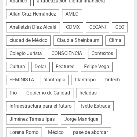
Abanico
alfabetización digital financiera
Allan Cruz Hernández
AMLO
Analletzin Díaz Alcalá
CDMX
CECANI
CEO
ciudad de México
Claudia Sheinbaum
Clima
Colegio Jurista
CONSCIENCIA
Contextos
Cultura
Dolar
Featured
Felipe Vega
FEMINISTA
filantropia
filántropo
fintech
frio
Gobierno de Calidad
heladas
Infraestructura para el futuro
Ivette Estrada
Jiménez Tamaulipas
Jorge Manrique
Lorena Romo
México
pase de abordar