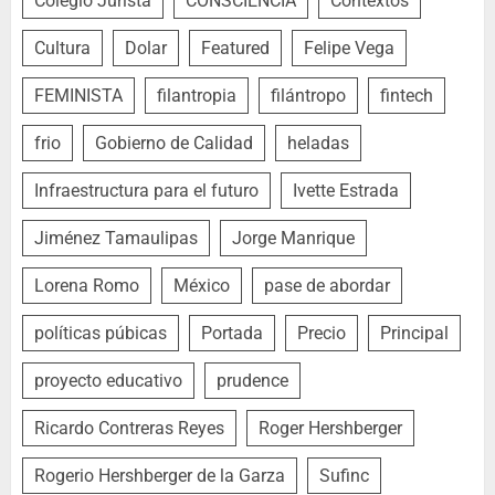
Colegio Jurista
CONSCIENCIA
Contextos
Cultura
Dolar
Featured
Felipe Vega
FEMINISTA
filantropia
filántropo
fintech
frio
Gobierno de Calidad
heladas
Infraestructura para el futuro
Ivette Estrada
Jiménez Tamaulipas
Jorge Manrique
Lorena Romo
México
pase de abordar
políticas púbicas
Portada
Precio
Principal
proyecto educativo
prudence
Ricardo Contreras Reyes
Roger Hershberger
Rogerio Hershberger de la Garza
Sufinc