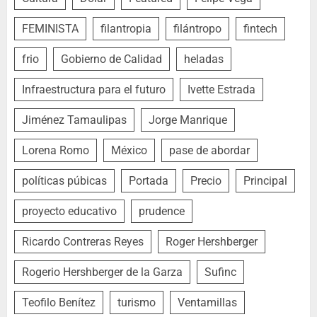
FEMINISTA
filantropia
filántropo
fintech
frio
Gobierno de Calidad
heladas
Infraestructura para el futuro
Ivette Estrada
Jiménez Tamaulipas
Jorge Manrique
Lorena Romo
México
pase de abordar
políticas púbicas
Portada
Precio
Principal
proyecto educativo
prudence
Ricardo Contreras Reyes
Roger Hershberger
Rogerio Hershberger de la Garza
Sufinc
Teofilo Benítez
turismo
Ventamillas