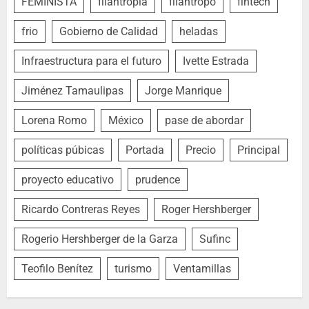
FEMINISTA
filantropia
filántropo
fintech
frio
Gobierno de Calidad
heladas
Infraestructura para el futuro
Ivette Estrada
Jiménez Tamaulipas
Jorge Manrique
Lorena Romo
México
pase de abordar
políticas púbicas
Portada
Precio
Principal
proyecto educativo
prudence
Ricardo Contreras Reyes
Roger Hershberger
Rogerio Hershberger de la Garza
Sufinc
Teofilo Benítez
turismo
Ventamillas