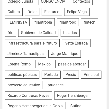
Colegio Jurista
CONSCIENCIA
Contextos
Cultura
Dolar
Featured
Felipe Vega
FEMINISTA
filantropia
filántropo
fintech
frio
Gobierno de Calidad
heladas
Infraestructura para el futuro
Ivette Estrada
Jiménez Tamaulipas
Jorge Manrique
Lorena Romo
México
pase de abordar
políticas púbicas
Portada
Precio
Principal
proyecto educativo
prudence
Ricardo Contreras Reyes
Roger Hershberger
Rogerio Hershberger de la Garza
Sufinc