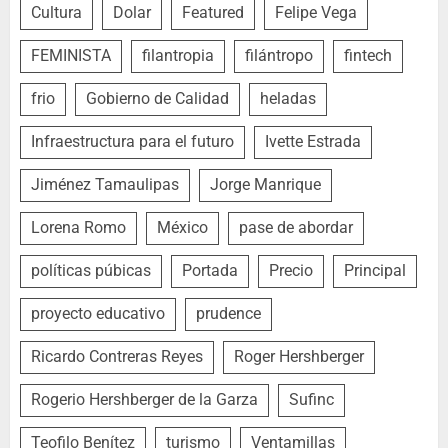
Cultura
Dolar
Featured
Felipe Vega
FEMINISTA
filantropia
filántropo
fintech
frio
Gobierno de Calidad
heladas
Infraestructura para el futuro
Ivette Estrada
Jiménez Tamaulipas
Jorge Manrique
Lorena Romo
México
pase de abordar
políticas púbicas
Portada
Precio
Principal
proyecto educativo
prudence
Ricardo Contreras Reyes
Roger Hershberger
Rogerio Hershberger de la Garza
Sufinc
Teofilo Benítez
turismo
Ventamillas