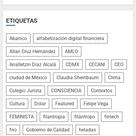
ETIQUETAS
Abanico
alfabetización digital financiera
Allan Cruz Hernández
AMLO
Analletzin Díaz Alcalá
CDMX
CECANI
CEO
ciudad de México
Claudia Sheinbaum
Clima
Colegio Jurista
CONSCIENCIA
Contextos
Cultura
Dolar
Featured
Felipe Vega
FEMINISTA
filantropia
filántropo
fintech
frio
Gobierno de Calidad
heladas