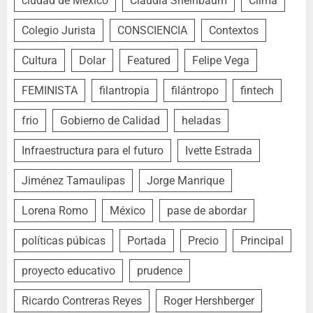
ciudad de México
Claudia Sheinbaum
Clima
Colegio Jurista
CONSCIENCIA
Contextos
Cultura
Dolar
Featured
Felipe Vega
FEMINISTA
filantropia
filántropo
fintech
frio
Gobierno de Calidad
heladas
Infraestructura para el futuro
Ivette Estrada
Jiménez Tamaulipas
Jorge Manrique
Lorena Romo
México
pase de abordar
políticas púbicas
Portada
Precio
Principal
proyecto educativo
prudence
Ricardo Contreras Reyes
Roger Hershberger