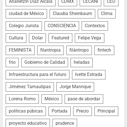
Analletzin Díaz Alcalá
CDMX
CECANI
CEO
ciudad de México
Claudia Sheinbaum
Clima
Colegio Jurista
CONSCIENCIA
Contextos
Cultura
Dolar
Featured
Felipe Vega
FEMINISTA
filantropia
filántropo
fintech
frio
Gobierno de Calidad
heladas
Infraestructura para el futuro
Ivette Estrada
Jiménez Tamaulipas
Jorge Manrique
Lorena Romo
México
pase de abordar
políticas púbicas
Portada
Precio
Principal
proyecto educativo
prudence