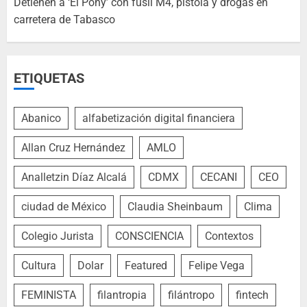
Detienen a ‘El Pony’ con fusil M4, pistola y drogas en
carretera de Tabasco
ETIQUETAS
Abanico
alfabetización digital financiera
Allan Cruz Hernández
AMLO
Analletzin Díaz Alcalá
CDMX
CECANI
CEO
ciudad de México
Claudia Sheinbaum
Clima
Colegio Jurista
CONSCIENCIA
Contextos
Cultura
Dolar
Featured
Felipe Vega
FEMINISTA
filantropia
filántropo
fintech