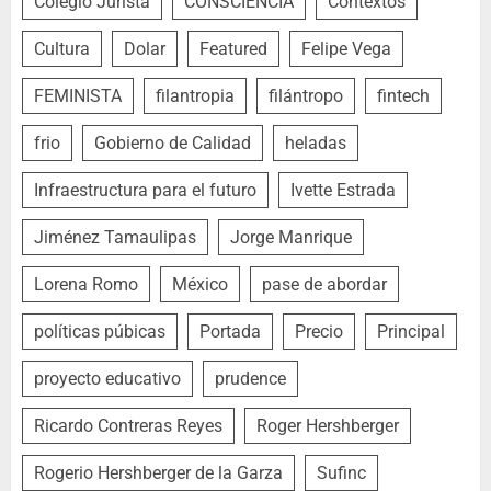
Colegio Jurista
CONSCIENCIA
Contextos
Cultura
Dolar
Featured
Felipe Vega
FEMINISTA
filantropia
filántropo
fintech
frio
Gobierno de Calidad
heladas
Infraestructura para el futuro
Ivette Estrada
Jiménez Tamaulipas
Jorge Manrique
Lorena Romo
México
pase de abordar
políticas púbicas
Portada
Precio
Principal
proyecto educativo
prudence
Ricardo Contreras Reyes
Roger Hershberger
Rogerio Hershberger de la Garza
Sufinc