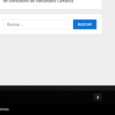
en consultorio de Venustiano Carranza
emes.