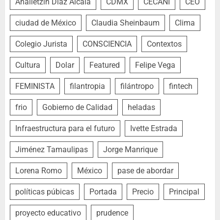
Analletzin Díaz Alcalá
CDMX
CECANI
CEO
ciudad de México
Claudia Sheinbaum
Clima
Colegio Jurista
CONSCIENCIA
Contextos
Cultura
Dolar
Featured
Felipe Vega
FEMINISTA
filantropia
filántropo
fintech
frio
Gobierno de Calidad
heladas
Infraestructura para el futuro
Ivette Estrada
Jiménez Tamaulipas
Jorge Manrique
Lorena Romo
México
pase de abordar
políticas púbicas
Portada
Precio
Principal
proyecto educativo
prudence