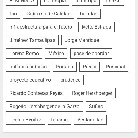
FEMINISTA
filantropia
filántropo
fintech
frio
Gobierno de Calidad
heladas
Infraestructura para el futuro
Ivette Estrada
Jiménez Tamaulipas
Jorge Manrique
Lorena Romo
México
pase de abordar
políticas púbicas
Portada
Precio
Principal
proyecto educativo
prudence
Ricardo Contreras Reyes
Roger Hershberger
Rogerio Hershberger de la Garza
Sufinc
Teofilo Benítez
turismo
Ventamillas