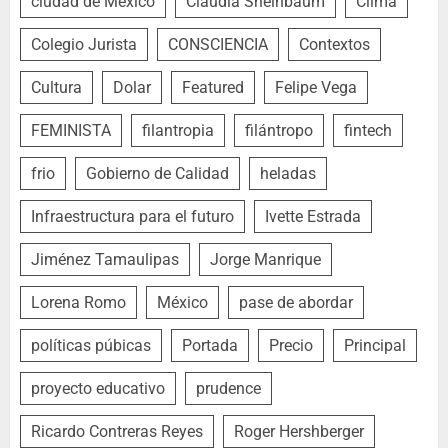
ciudad de México
Claudia Sheinbaum
Clima
Colegio Jurista
CONSCIENCIA
Contextos
Cultura
Dolar
Featured
Felipe Vega
FEMINISTA
filantropia
filántropo
fintech
frio
Gobierno de Calidad
heladas
Infraestructura para el futuro
Ivette Estrada
Jiménez Tamaulipas
Jorge Manrique
Lorena Romo
México
pase de abordar
políticas púbicas
Portada
Precio
Principal
proyecto educativo
prudence
Ricardo Contreras Reyes
Roger Hershberger