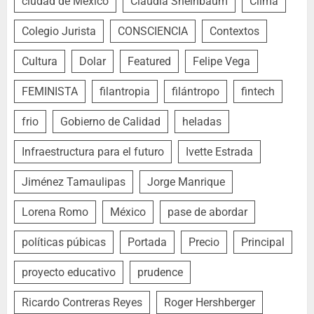
ciudad de México
Claudia Sheinbaum
Clima
Colegio Jurista
CONSCIENCIA
Contextos
Cultura
Dolar
Featured
Felipe Vega
FEMINISTA
filantropia
filántropo
fintech
frio
Gobierno de Calidad
heladas
Infraestructura para el futuro
Ivette Estrada
Jiménez Tamaulipas
Jorge Manrique
Lorena Romo
México
pase de abordar
políticas púbicas
Portada
Precio
Principal
proyecto educativo
prudence
Ricardo Contreras Reyes
Roger Hershberger