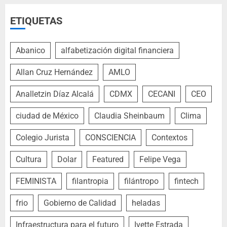
ETIQUETAS
Abanico
alfabetización digital financiera
Allan Cruz Hernández
AMLO
Analletzin Díaz Alcalá
CDMX
CECANI
CEO
ciudad de México
Claudia Sheinbaum
Clima
Colegio Jurista
CONSCIENCIA
Contextos
Cultura
Dolar
Featured
Felipe Vega
FEMINISTA
filantropia
filántropo
fintech
frio
Gobierno de Calidad
heladas
Infraestructura para el futuro
Ivette Estrada