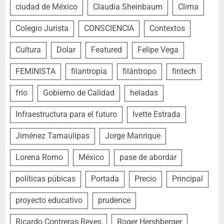
ciudad de México
Claudia Sheinbaum
Clima
Colegio Jurista
CONSCIENCIA
Contextos
Cultura
Dolar
Featured
Felipe Vega
FEMINISTA
filantropia
filántropo
fintech
frio
Gobierno de Calidad
heladas
Infraestructura para el futuro
Ivette Estrada
Jiménez Tamaulipas
Jorge Manrique
Lorena Romo
México
pase de abordar
políticas púbicas
Portada
Precio
Principal
proyecto educativo
prudence
Ricardo Contreras Reyes
Roger Hershberger