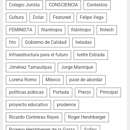
Colegio Jurista
CONSCIENCIA
Contextos
Cultura
Dolar
Featured
Felipe Vega
FEMINISTA
filantropia
filántropo
fintech
frio
Gobierno de Calidad
heladas
Infraestructura para el futuro
Ivette Estrada
Jiménez Tamaulipas
Jorge Manrique
Lorena Romo
México
pase de abordar
políticas púbicas
Portada
Precio
Principal
proyecto educativo
prudence
Ricardo Contreras Reyes
Roger Hershberger
Rogerio Hershberger de la Garza
Sufinc