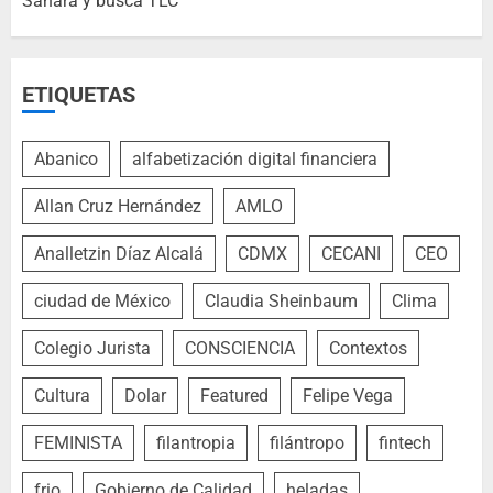
Sáhara y busca TLC
ETIQUETAS
Abanico
alfabetización digital financiera
Allan Cruz Hernández
AMLO
Analletzin Díaz Alcalá
CDMX
CECANI
CEO
ciudad de México
Claudia Sheinbaum
Clima
Colegio Jurista
CONSCIENCIA
Contextos
Cultura
Dolar
Featured
Felipe Vega
FEMINISTA
filantropia
filántropo
fintech
frio
Gobierno de Calidad
heladas