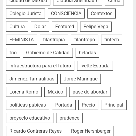
ciudad de México
Claudia Sheinbaum
Clima
Colegio Jurista
CONSCIENCIA
Contextos
Cultura
Dolar
Featured
Felipe Vega
FEMINISTA
filantropia
filántropo
fintech
frio
Gobierno de Calidad
heladas
Infraestructura para el futuro
Ivette Estrada
Jiménez Tamaulipas
Jorge Manrique
Lorena Romo
México
pase de abordar
políticas púbicas
Portada
Precio
Principal
proyecto educativo
prudence
Ricardo Contreras Reyes
Roger Hershberger