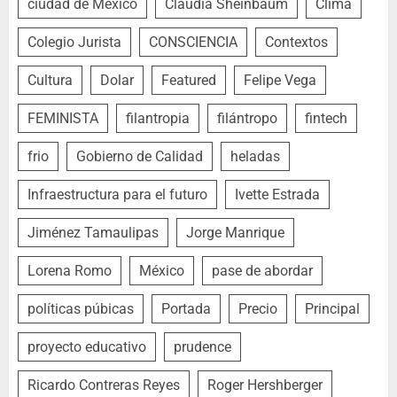
ciudad de México
Claudia Sheinbaum
Clima
Colegio Jurista
CONSCIENCIA
Contextos
Cultura
Dolar
Featured
Felipe Vega
FEMINISTA
filantropia
filántropo
fintech
frio
Gobierno de Calidad
heladas
Infraestructura para el futuro
Ivette Estrada
Jiménez Tamaulipas
Jorge Manrique
Lorena Romo
México
pase de abordar
políticas púbicas
Portada
Precio
Principal
proyecto educativo
prudence
Ricardo Contreras Reyes
Roger Hershberger