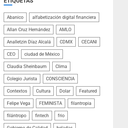
ETIQUETAS
Abanico
alfabetización digital financiera
Allan Cruz Hernández
AMLO
Analletzin Díaz Alcalá
CDMX
CECANI
CEO
ciudad de México
Claudia Sheinbaum
Clima
Colegio Jurista
CONSCIENCIA
Contextos
Cultura
Dolar
Featured
Felipe Vega
FEMINISTA
filantropia
filántropo
fintech
frio
Gobierno de Calidad
heladas