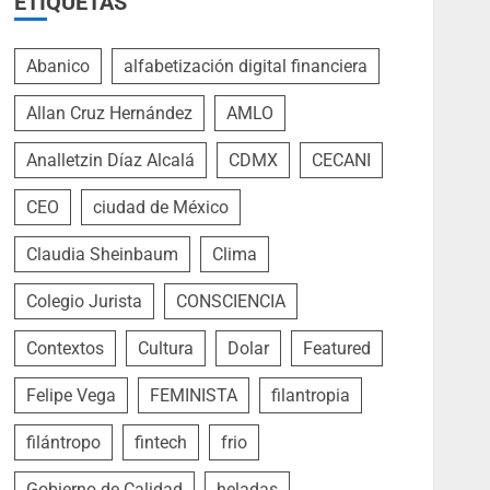
ETIQUETAS
Abanico
alfabetización digital financiera
Allan Cruz Hernández
AMLO
Analletzin Díaz Alcalá
CDMX
CECANI
CEO
ciudad de México
Claudia Sheinbaum
Clima
Colegio Jurista
CONSCIENCIA
Contextos
Cultura
Dolar
Featured
Felipe Vega
FEMINISTA
filantropia
filántropo
fintech
frio
Gobierno de Calidad
heladas