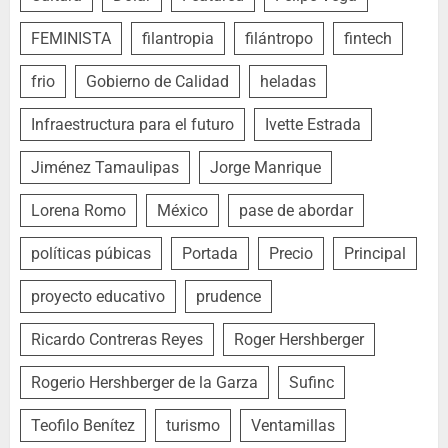
FEMINISTA
filantropia
filántropo
fintech
frio
Gobierno de Calidad
heladas
Infraestructura para el futuro
Ivette Estrada
Jiménez Tamaulipas
Jorge Manrique
Lorena Romo
México
pase de abordar
políticas púbicas
Portada
Precio
Principal
proyecto educativo
prudence
Ricardo Contreras Reyes
Roger Hershberger
Rogerio Hershberger de la Garza
Sufinc
Teofilo Benítez
turismo
Ventamillas