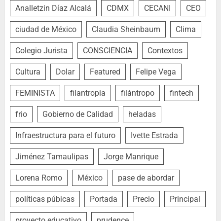
Analletzin Díaz Alcalá
CDMX
CECANI
CEO
ciudad de México
Claudia Sheinbaum
Clima
Colegio Jurista
CONSCIENCIA
Contextos
Cultura
Dolar
Featured
Felipe Vega
FEMINISTA
filantropia
filántropo
fintech
frio
Gobierno de Calidad
heladas
Infraestructura para el futuro
Ivette Estrada
Jiménez Tamaulipas
Jorge Manrique
Lorena Romo
México
pase de abordar
políticas púbicas
Portada
Precio
Principal
proyecto educativo
prudence