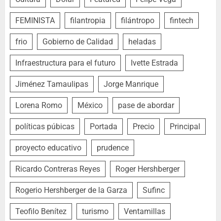
FEMINISTA
filantropia
filántropo
fintech
frio
Gobierno de Calidad
heladas
Infraestructura para el futuro
Ivette Estrada
Jiménez Tamaulipas
Jorge Manrique
Lorena Romo
México
pase de abordar
políticas púbicas
Portada
Precio
Principal
proyecto educativo
prudence
Ricardo Contreras Reyes
Roger Hershberger
Rogerio Hershberger de la Garza
Sufinc
Teofilo Benítez
turismo
Ventamillas